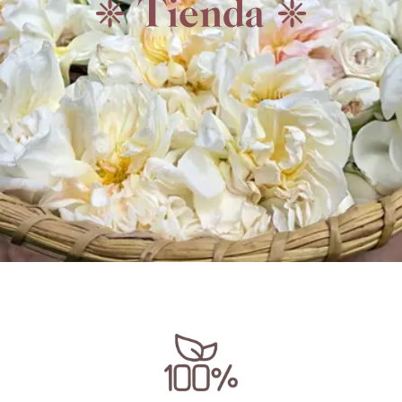
❈ Tienda ❈