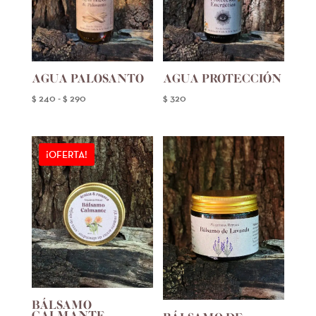
AGUA PALOSANTO
AGUA PROTECCIÓN
Rango
$
240
-
$
290
$
320
de
precios:
desde
¡OFERTA!
$ 240
hasta
$ 290
BÁLSAMO
CALMANTE