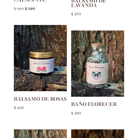
BÁLSAMO DE
LAVANDA
El
El
$
320
$
290
$
370
precio
precio
original
actual
era:
es:
$ 320.
$ 290.
BÁLSAMO DE ROSAS
BAÑO FLORECER
$
450
$
320