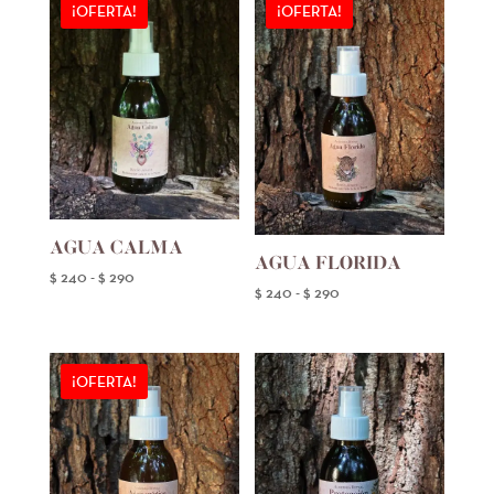
¡OFERTA!
¡OFERTA!
AGUA CALMA
AGUA FLORIDA
Rango
$
240
-
$
290
Rango
$
240
-
$
290
de
de
precios:
precios:
desde
desde
¡OFERTA!
$ 240
$ 240
hasta
hasta
$ 290
$ 290