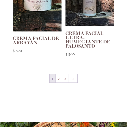
CREMA FACIAL
ULTRA-
CREMA FACIAL DE
HUMECTANTE DE
ARRAYÁN
PALOSANTO
$
390
$
560
1
2
3
→