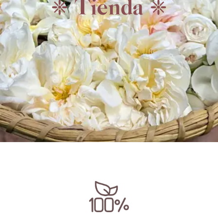
❈ Tienda ❈