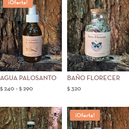
¡Oferta!
AGUA PALOSANTO
BAÑO FLORECER
Rango
$
240
-
$
290
$
320
de
precios:
desde
¡Oferta!
$ 240
hasta