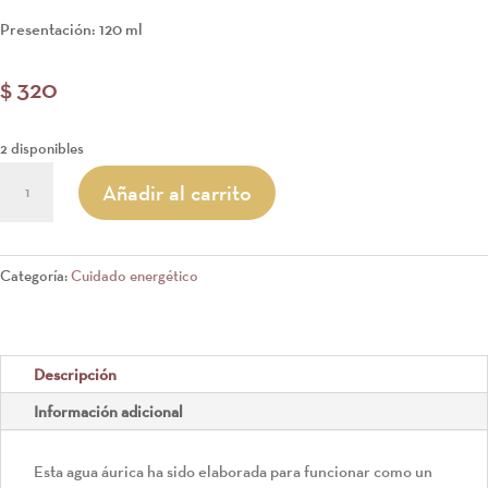
Presentación: 120 ml
$
320
2 disponibles
AGUA
Añadir al carrito
PROTECCIÓN
cantidad
Categoría:
Cuidado energético
Descripción
Información adicional
Esta agua áurica ha sido elaborada para funcionar como un