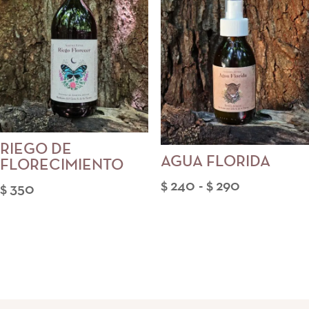
$ 290
RIEGO DE
AGUA FLORIDA
FLORECIMIENTO
Rango
$
240
-
$
290
$
350
de
precios:
desde
$ 240
hasta
$ 290