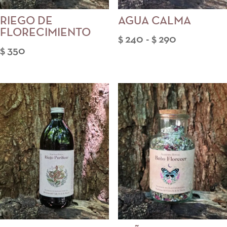
RIEGO DE
AGUA CALMA
FLORECIMIENTO
Rango
$
240
-
$
290
$
350
de
precios:
desde
$ 240
hasta
$ 290