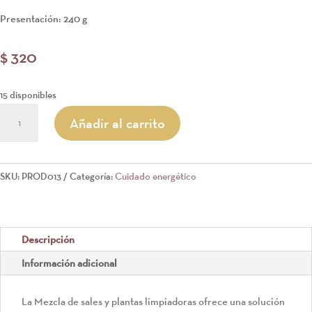
Presentación: 240 g
$
320
15 disponibles
BAÑO
Añadir al carrito
PURIFICAR
cantidad
SKU:
PROD013
Categoría:
Cuidado energético
Descripción
Información adicional
La Mezcla de sales y plantas limpiadoras ofrece una solución