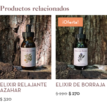
Productos relacionados
¡Oferta!
ELIXIR RELAJANTE
ELIXIR DE BORRAJA
AZAHAR
El
El
$
290
$
270
$
320
precio
precio
original
actual