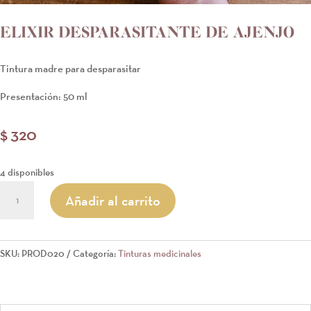
ELIXIR DESPARASITANTE DE AJENJO
Tintura madre para desparasitar
Presentación: 50 ml
$
320
4 disponibles
ELIXIR
Añadir al carrito
DESPARASITANTE
DE
AJENJO
SKU:
PROD020
Categoría:
Tinturas medicinales
cantidad