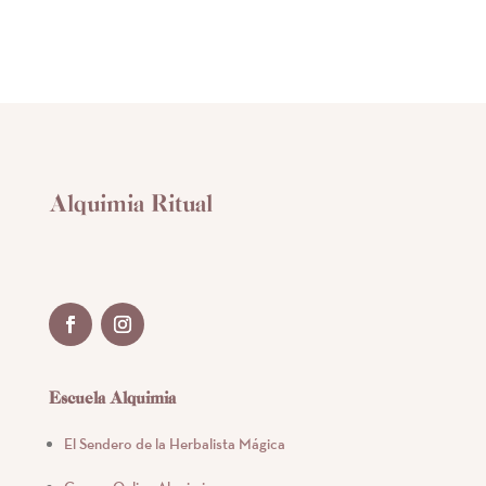
era:
es:
$ 290.
$ 270.
Alquimia Ritual
Escuela Alquimia
El Sendero de la Herbalista Mágica