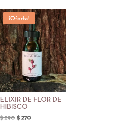
era:
es:
$ 290.
$ 270.
¡Oferta!
ELIXIR DE FLOR DE
HIBISCO
El
El
$
290
$
270
precio
precio
original
actual