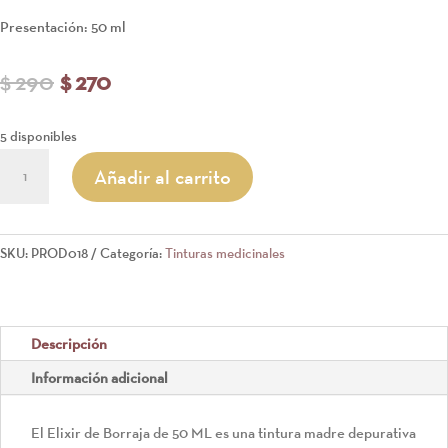
Presentación: 50 ml
El
El
$
290
$
270
precio
precio
original
actual
5 disponibles
era:
es:
ELIXIR
Añadir al carrito
$ 290.
$ 270.
DE
BORRAJA
cantidad
SKU:
PROD018
Categoría:
Tinturas medicinales
Descripción
Información adicional
El Elixir de Borraja de 50 ML es una tintura madre depurativa