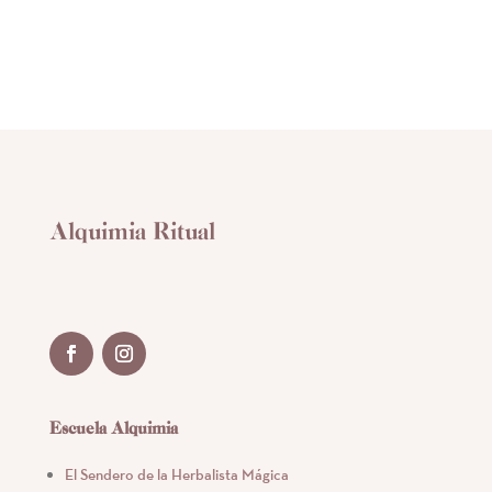
original
actual
era:
es:
$ 290.
$ 270.
Alquimia Ritual
Escuela Alquimia
El Sendero de la Herbalista Mágica