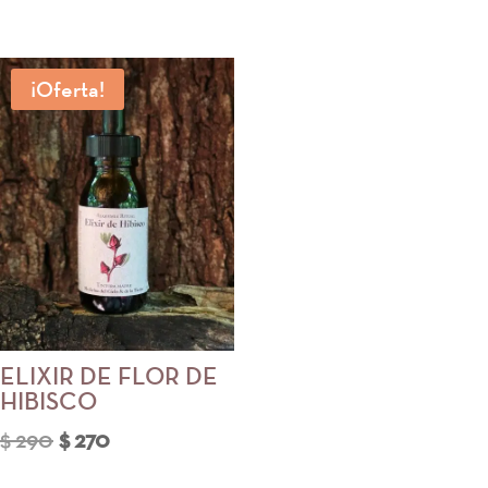
¡Oferta!
ELIXIR DE FLOR DE
HIBISCO
El
El
$
290
$
270
precio
precio