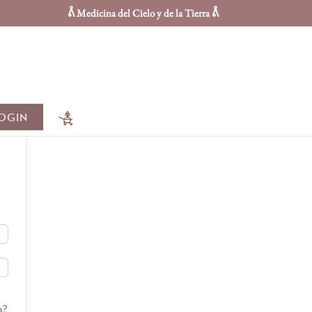
ᕔ Medicina del Cielo y de la Tierra ᕔ
OGIN
a?