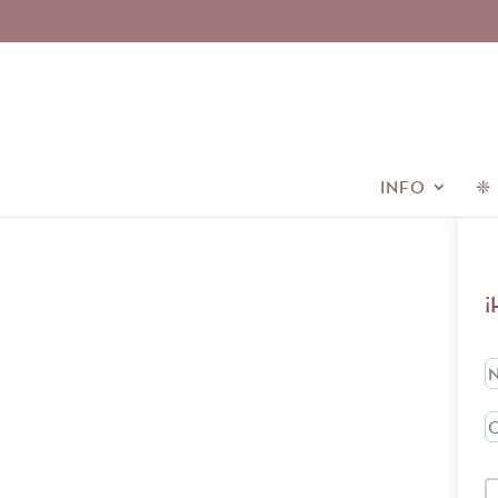
INFO
❈
¡