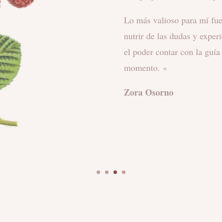
Me sentí liberada de algo 
tranquilidad y confianza en
elegirme
Mucha conexión conmigo 
Mil gracias!!
«
Stefania Barichella.