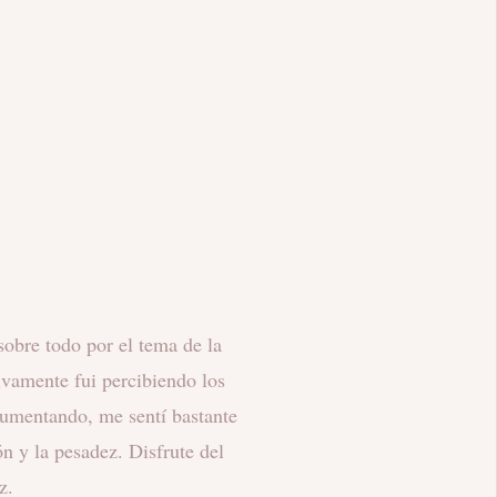
uy poderoso. La primera semana
la purga sentí un antes y después:
ro y presente como nunca antes