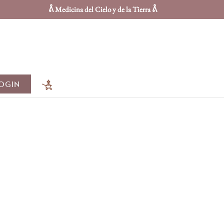
ᕔ Medicina del Cielo y de la Tierra ᕔ
OGIN