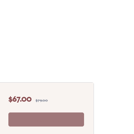
$67.00
$79.00
Comprar ahora