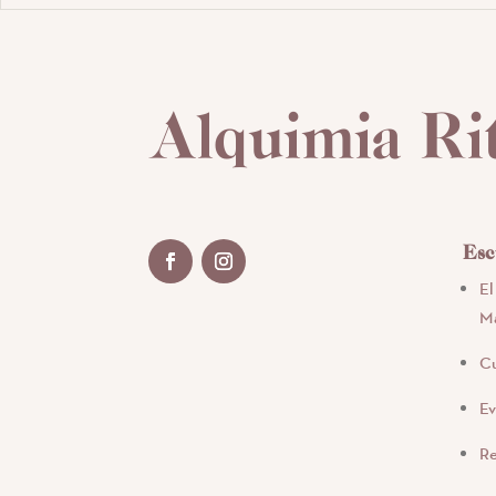
Alquimia Ri
Esc
El
Má
Cu
Ev
Re