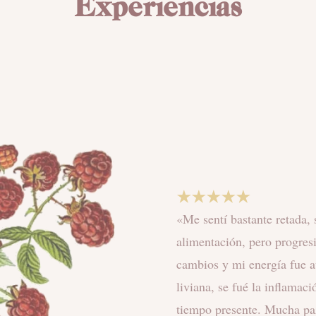
Experiencias
★★★★★
«
El proceso para mi fue m
fue la más impactante, con 
mi cuerpo tan limpio, lige