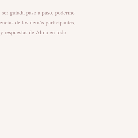
y de repente mucha claridad,
 el tomar decisiones, en el
misma