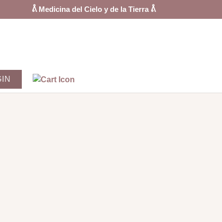
ᕔ Medicina del Cielo y de la Tierra ᕔ
GIN