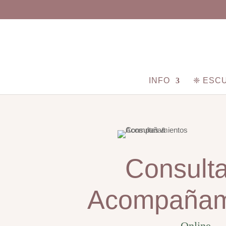
INFO
❈ ESCU
Consult
Acompañam
Online