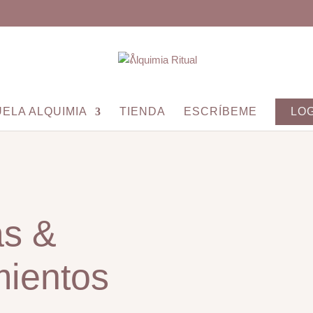
ELA ALQUIMIA
TIENDA
ESCRÍBEME
LO
as &
ientos