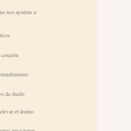
que nos ayudan a:
ticos
l corazón
 entendimiento
os de duelo
 elevar el ánimo
stras emociones