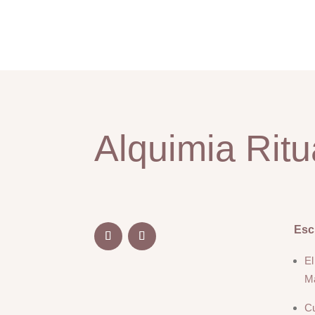
Alquimia Ritu
Esc
El
M
Cu